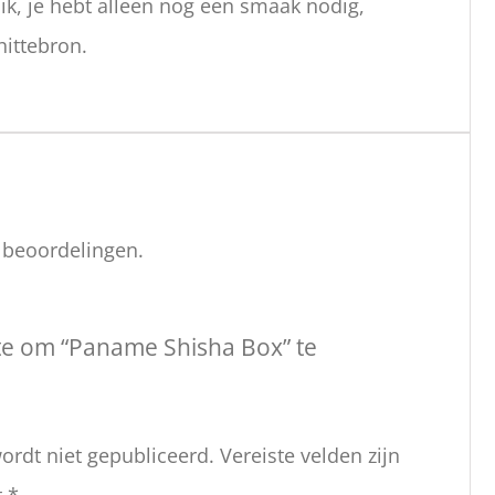
ik, je hebt alleen nog een smaak nodig,
hittebron.
n beoordelingen.
te om “Paname Shisha Box” te
ordt niet gepubliceerd.
Vereiste velden zijn
t
*