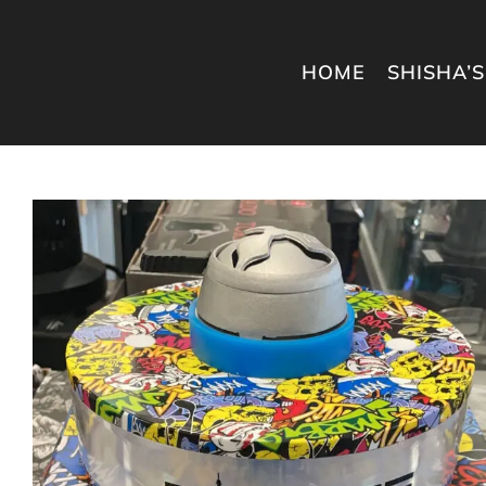
Ga
naar
HOME
SHISHA’S
inhoud