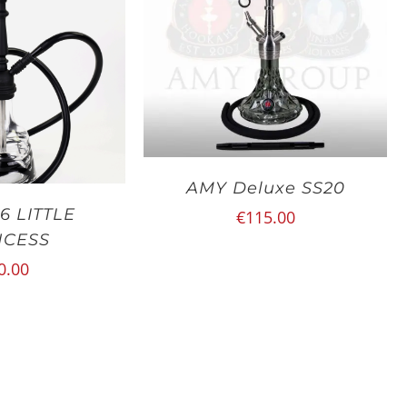
AMY Deluxe SS20
6 LITTLE
€
115.00
NCESS
0.00