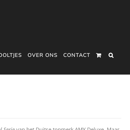
OOLTJES
OVER ONS
CONTACT
l Serie
van het Duitse topmerk AMY Deluxe. Maar