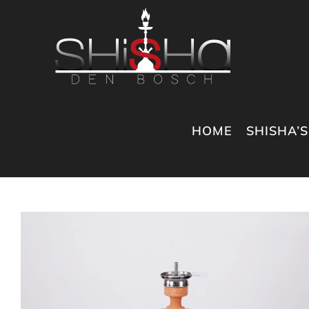
Ga
naar
inhoud
HOME
SHISHA’S