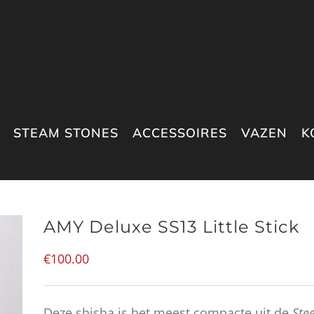
STEAM STONES
ACCESSOIRES
VAZEN
K
AMY Deluxe SS13 Little Stick
€
100.00
Deze shisha is het meest compacte uit de
Stee