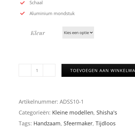
Schaal
Aluminium mondstuk
Kleur
TOEVOEGEN AAN WINKELW
AMY
Deluxe
SS13
Artikelnummer:
ADSS10-1
Little
Categorieën:
Kleine modellen
,
Shisha's
Stick
Tags:
Handzaam
,
Sfeermaker
,
Tijdloos
aantal