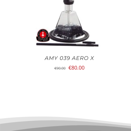
AMY 039 AERO X
Oorspronkelijke
Huidige
€
80.00
€
90.00
prijs
prijs
was:
is:
€90.00.
€80.00.