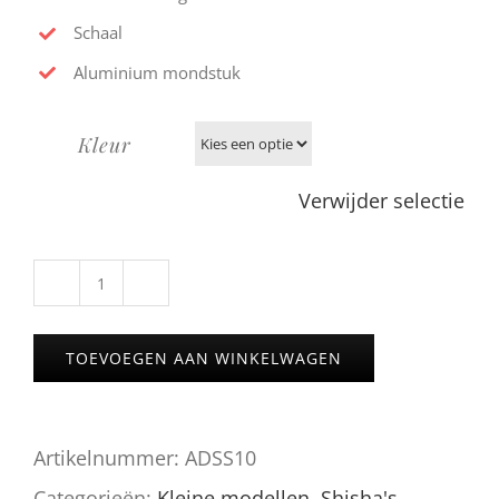
Schaal
Aluminium mondstuk
Kleur
Verwijder selectie
AMY
Deluxe
TOEVOEGEN AAN WINKELWAGEN
SS10
Little
Artikelnummer:
ADSS10
Steel
Categorieën:
Kleine modellen
,
Shisha's