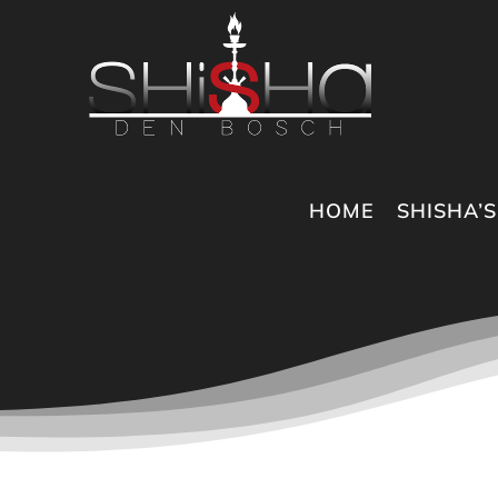
Ga
naar
inhoud
HOME
SHISHA’S