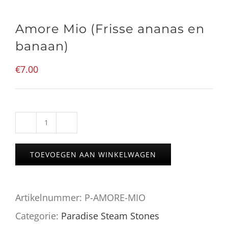
Amore Mio (Frisse ananas en
banaan)
€
7.00
Amore
Mio
TOEVOEGEN AAN WINKELWAGEN
(Frisse
ananas
Artikelnummer:
P-AMORE-MIO
en
Categorie:
Paradise Steam Stones
banaan)