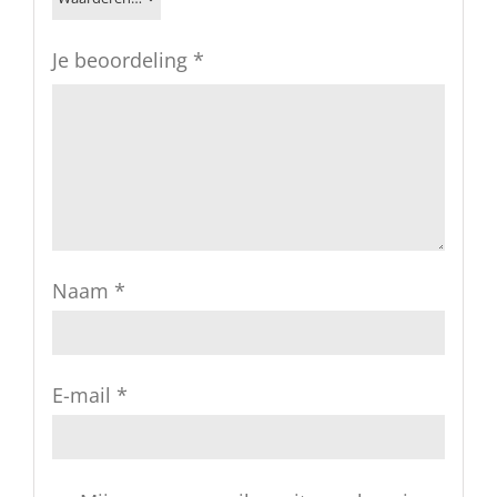
Je beoordeling
*
Naam
*
E-mail
*