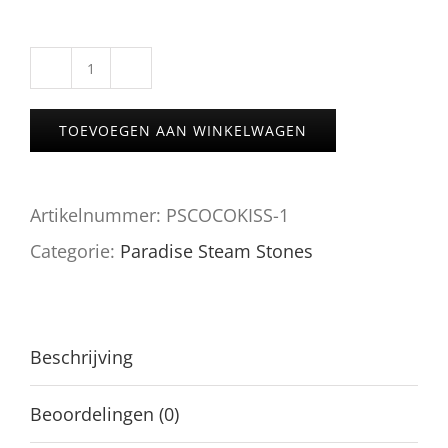
HONEY
MELON
TOEVOEGEN AAN WINKELWAGEN
FREEZE
(IJskoude
Artikelnummer:
PSCOCOKISS-1
meloen)
Categorie:
Paradise Steam Stones
aantal
Beschrijving
Beoordelingen (0)