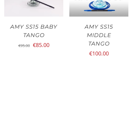
AMY SS15 BABY
AMY SS15
TANGO
MIDDLE
TANGO
Oorspronkelijke
Huidige
€
85.00
€
95.00
€
100.00
prijs
prijs
was:
is:
€95.00.
€85.00.