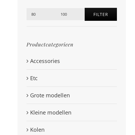
FILTER
Min.
Max.
prijs
prijs
Productcategorieen
Accessories
Etc
Grote modellen
Kleine modellen
Kolen