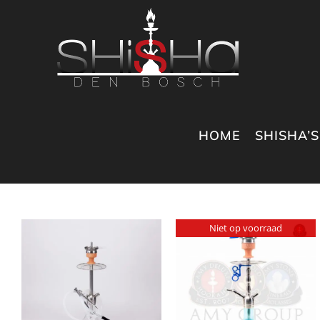
Ga
naar
inhoud
HOME
SHISHA’S
Niet op voorraad