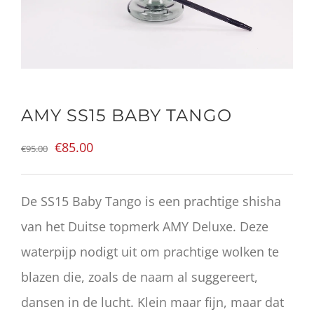
AMY SS15 BABY TANGO
Oorspronkelijke
Huidige
€
85.00
€
95.00
prijs
prijs
was:
is:
De SS15 Baby Tango is een prachtige shisha
€95.00.
€85.00.
van het Duitse topmerk AMY Deluxe. Deze
waterpijp nodigt uit om prachtige wolken te
blazen die, zoals de naam al suggereert,
dansen in de lucht. Klein maar fijn, maar dat