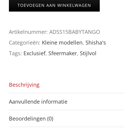
SS15
TOEVOEGEN AAN WINKELWAGEN
BABY
TANGO
Artikelnummer:
ADSS15BABYTANGO
aantal
Categorieën:
Kleine modellen
,
Shisha's
Tags:
Exclusief
,
Sfeermaker
,
Stijlvol
Beschrijving
Aanvullende informatie
Beoordelingen (0)