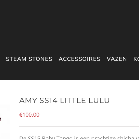
STEAM STONES
ACCESSOIRES
VAZEN
K
AMY SS14 LITTLE LULU
€
100.00
De SS15 Baby Tango is een prachtige shisha 