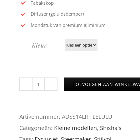
Tabakskop
Diffuser (geluidsdemper)
Mondstuk van premium aliminium
Kleur
TOEVOEGEN AAN WINKELW
AMY
SS14
LITTLE
Artikelnummer:
ADSS14LITTLELULU
LULU
Categorieën:
Kleine modellen
,
Shisha's
aantal
Tags:
Exclusief
,
Sfeermaker
,
Stijlvol