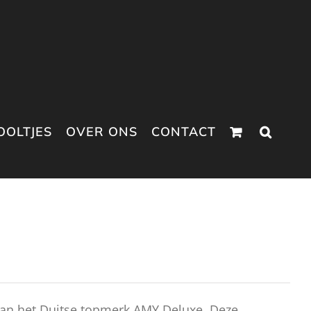
OOLTJES
OVER ONS
CONTACT
van het Duitse topmerk AMY Deluxe. Deze