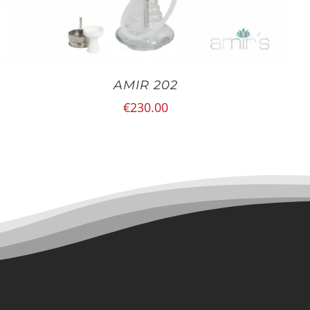
AMIR 202
€
230.00