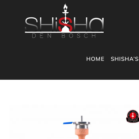
Ga
naar
inhoud
HOME
SHISHA’S