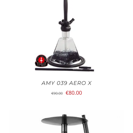
AMY 039 AERO X
Oorspronkelijke
Huidige
€
80.00
€
90.00
prijs
prijs
was:
is:
€90.00.
€80.00.