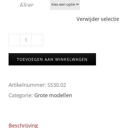
Kleur
Verwijder selectie
Xpress
Chill
TOEVOEGEN AAN WINKELWAGEN
S
van
Artikelnummer:
SS30.02
AMY
Categorie:
Grote modellen
aantal
Beschrijving