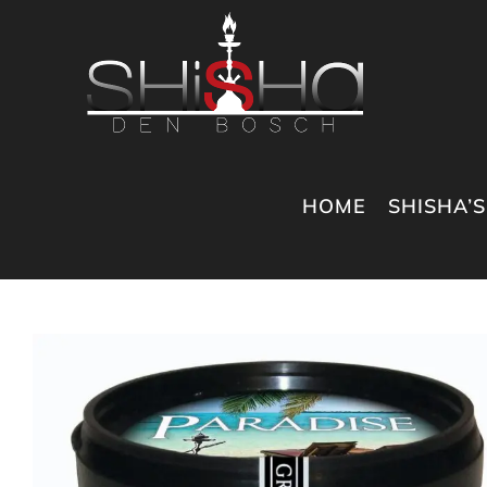
Ga
naar
inhoud
HOME
SHISHA’S