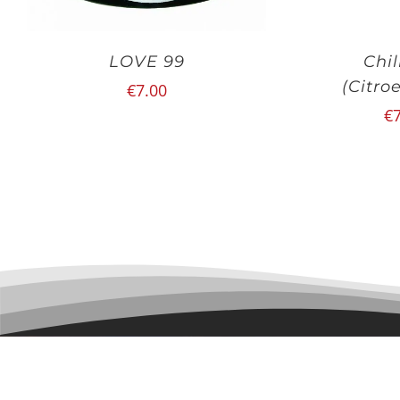
LOVE 99
Chi
(Citro
€
7.00
€