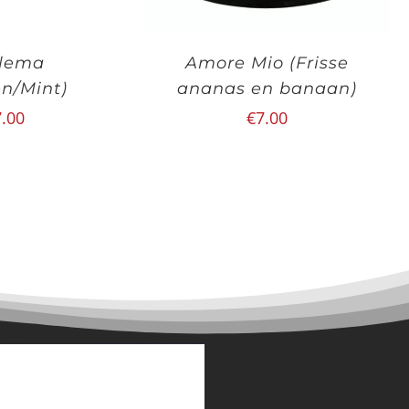
llema
Amore Mio (Frisse
en/Mint)
ananas en banaan)
7.00
€
7.00