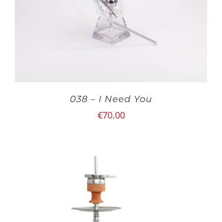
038 – I Need You
€
70.00