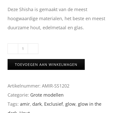
Deze Shisha is gemaakt van de meest
hoogwaardige materialen, het beste en meest
duurzame hout, edelmetaal en glas.
Amir's
SS12.02
TOEVOEGEN AAN WINKELWAGEN
aantal
Artikelnummer:
AMIR-SS1202
Categorie:
Grote modellen
Tags:
amir
,
dark
,
Exclusief
,
glow
,
glow in the
dark
,
Hout