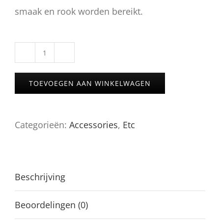
smaak en rook worden bereikt.
Natuurstenen
kop
TOEVOEGEN AAN WINKELWAGEN
van
AMY
Categorieën:
Accessories
,
Etc
aantal
Beschrijving
Beoordelingen (0)