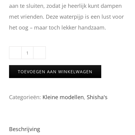
aan te sluiten, zodat je heerlijk kunt dampen
met vrienden. Deze waterpijp is een lust voor
het oog – maar toch lekker handzaam.
E29
van
TOEVOEGEN AAN WINKELWAGEN
Mr.
Eds
Categorieën:
Kleine modellen
,
Shisha's
aantal
Beschrijving