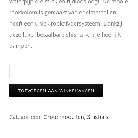
waterpijp die strak en tijdloos oogt. De mooie
rookkolom is gemaakt van edelmetaal en
heeft een uniek rookafvoersysteem. Dankzij
deze luxe, betaalbare shisha kun je heerlijk
dampen.
E18
van
TOEVOEGEN AAN WINKELWAGEN
Mr.
Eds
Categorieën:
Grote modellen
,
Shisha's
aantal