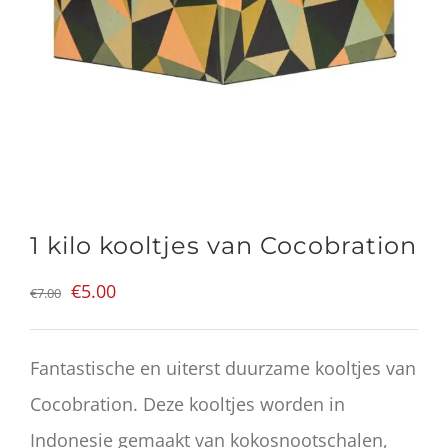
1 kilo kooltjes van Cocobration
Oorspronkelijke
Huidige
€
5.00
€
7.00
prijs
prijs
was:
is:
Fantastische en uiterst duurzame kooltjes van
€7.00.
€5.00.
Cocobration. Deze kooltjes worden in
Indonesie gemaakt van kokosnootschalen,