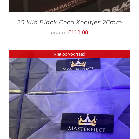
20 kilo Black Coco Kooltjes 26mm
Oorspronkelijke
Huidige
€
110.00
€
120.00
prijs
prijs
was:
is:
Niet op voorraad
€120.00.
€110.00.