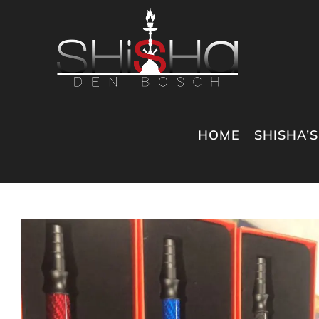
Ga
naar
inhoud
HOME
SHISHA’S