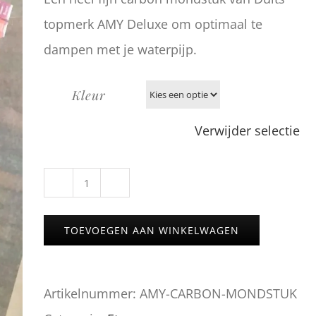
topmerk AMY Deluxe om optimaal te
dampen met je waterpijp.
Kleur
Verwijder selectie
Carbon
mondstuk
TOEVOEGEN AAN WINKELWAGEN
van
AMY
Artikelnummer:
AMY-CARBON-MONDSTUK
aantal