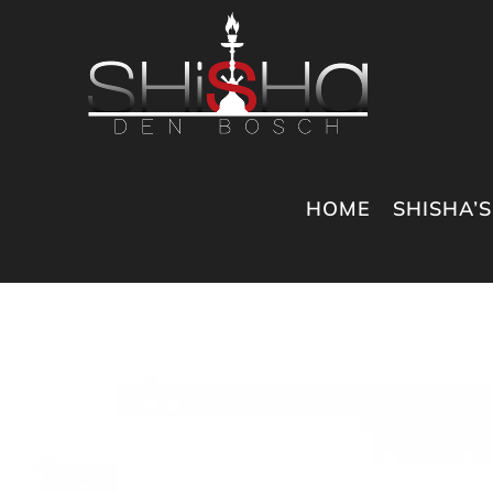
Ga
naar
inhoud
HOME
SHISHA’S