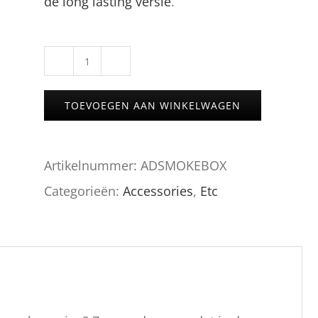
de long lasting versie
.
AMY
SMOKEBOX
TOEVOEGEN AAN WINKELWAGEN
aantal
Artikelnummer:
ADSMOKEBOX
Categorieën:
Accessories
,
Etc