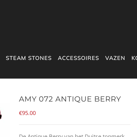
STEAM STONES
ACCESSOIRES
VAZEN
K
AMY 072 ANTIQUE BERRY
€
95.00
De Antique Berry van het Duitse topmerk