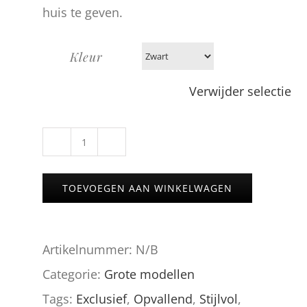
huis te geven.
Kleur
Verwijder selectie
AMY
072
TOEVOEGEN AAN WINKELWAGEN
ANTIQUE
BERRY
Artikelnummer:
N/B
aantal
Categorie:
Grote modellen
Tags:
Exclusief
,
Opvallend
,
Stijlvol
,