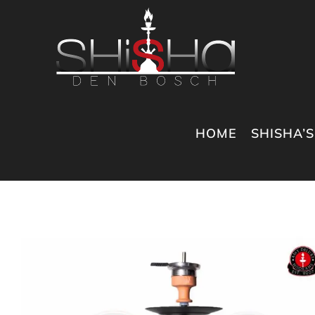
Ga
naar
inhoud
HOME
SHISHA’S