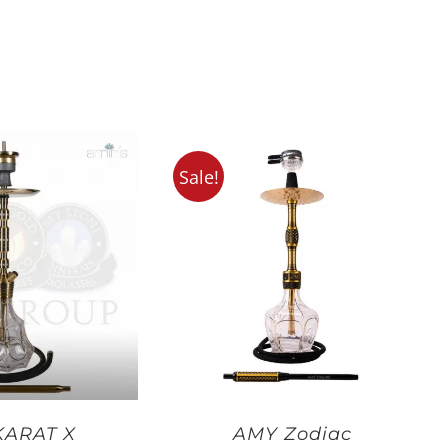
Sale!
KARAT X
AMY Zodiac