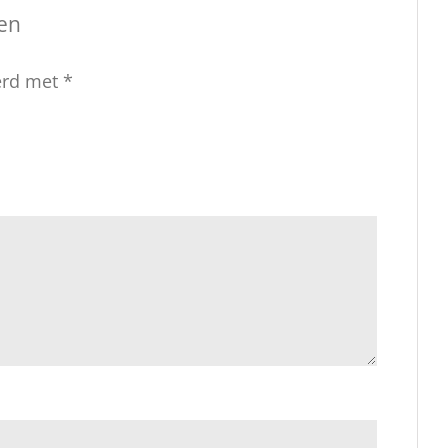
en
eerd met
*