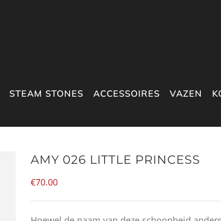
STEAM STONES
ACCESSOIRES
VAZEN
K
AMY 026 LITTLE PRINCESS
€
70.00
Hoewel de naam van deze schoonheid anders 