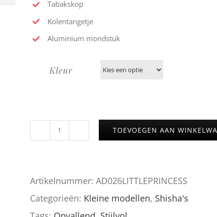
Tabakskop
Kolentangetje
Aluminium mondstuk
Kleur
TOEVOEGEN AAN WINKELW
AMY
026
LITTLE
Artikelnummer:
AD026LITTLEPRINCESS
PRINCESS
Categorieën:
Kleine modellen
,
Shisha's
aantal
Tags:
Opvallend
,
Stijlvol