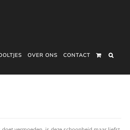
OOLTJES
OVER ONS
CONTACT
doet vermoeden, is deze schoonheid maar liefst