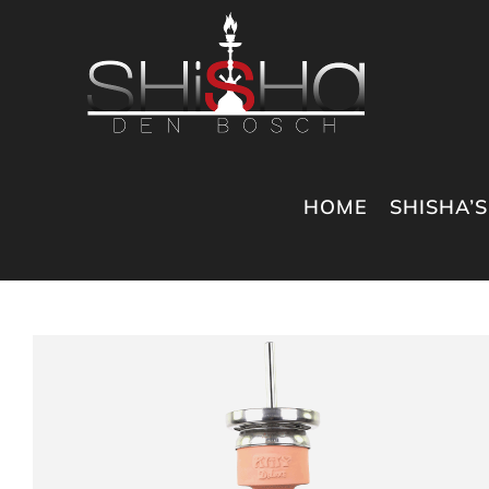
Ga
naar
inhoud
HOME
SHISHA’S