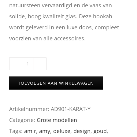
natuursteen vervaardigd en de vaas van
solide, hoog kwaliteit glas. Deze hookah
wordt geleverd in een luxe doos, compleet
voorzien van alle accessoires.
Amir
Karat
TOEVOEGEN AAN WINKELWAGEN
Y
van
Artikelnummer:
AD901-KARAT-Y
AMY
Categorie:
Grote modellen
Deluxe
Tags:
amir
,
amy
,
deluxe
,
design
,
goud
,
aantal