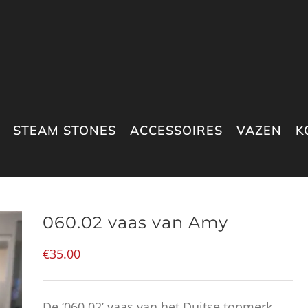
STEAM STONES
ACCESSOIRES
VAZEN
K
060.02 vaas van Amy
€
35.00
De ‘060.02’ vaas van het Duitse topmerk