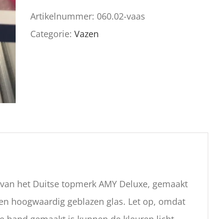
Amy
Artikelnummer:
060.02-vaas
aantal
Categorie:
Vazen
s van het Duitse topmerk AMY Deluxe, gemaakt
en hoogwaardig geblazen glas. Let op, omdat
e hand gemaakt is kunnen de kleuren licht