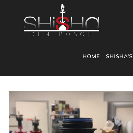
Ga
naar
inhoud
HOME
SHISHA’S