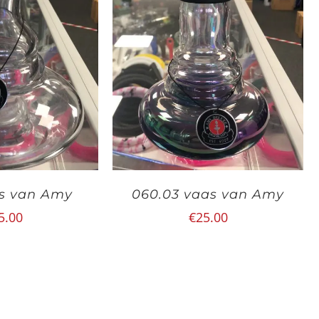
s van Amy
060.03 vaas van Amy
5.00
€
25.00