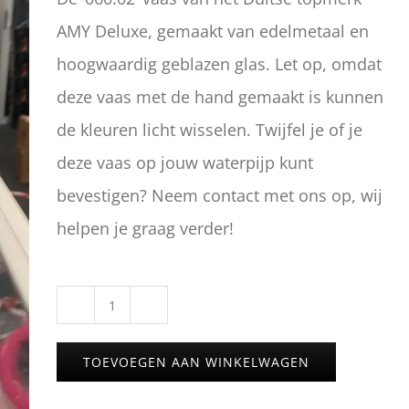
AMY Deluxe, gemaakt van edelmetaal en
hoogwaardig geblazen glas. Let op, omdat
deze vaas met de hand gemaakt is kunnen
de kleuren licht wisselen. Twijfel je of je
deze vaas op jouw waterpijp kunt
bevestigen? Neem contact met ons op, wij
helpen je graag verder!
060.02
vaas
TOEVOEGEN AAN WINKELWAGEN
van