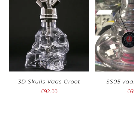
3D Skulls Vaas Groot
SS05 vaa
€
92.00
€
6