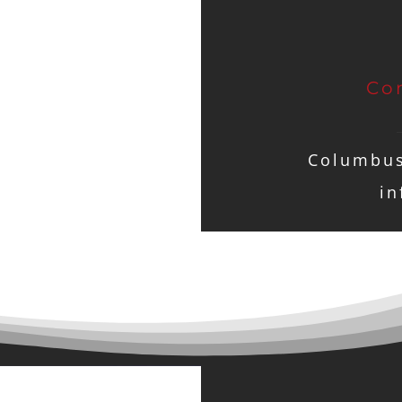
Co
Columbus
in